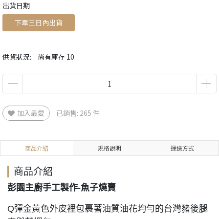
出貨日期
下單三日內出貨
供貨狀況:
尚有庫存 10
加入最愛
已銷售: 265 件
商品介紹
規格說明
運送方式
商品介紹
彭園主廚手工製作-魚子燒賣
Q彈金黃色外皮裡包裹著油質油花均勻的台灣豬後腿