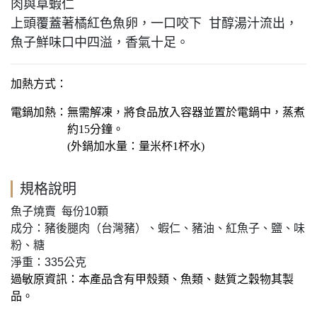
肉與草蝦仁
上頭覆蓋著橘紅色魚卵，一口咬下 甘醇湯汁流出，
魚子鮮味口中四溢，香氣十足。
加熱方式：
電鍋加熱：無需解凍，將食品放入容器並置於電鍋中，蒸煮
約15分鐘。
(外鍋加水量：量米杯1杯水)
規格說明
魚子燒賣 每份10顆
成分：豬後腿肉（台灣豬）、蝦仁、豬油、紅魚子、鹽、味
粉、糖
淨重：335公克
過敏原資訊：本產品含有甲殼類、魚類、麩質之穀物其製
品。