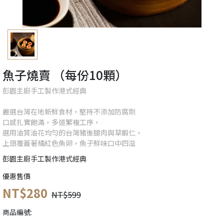
魚子燒賣 （每份10顆）
彭園主廚手工製作港式經典
嚴選台灣在地新鮮食材，堅持不添加防腐劑
口感扎實飽滿，多道繁複工序，
選用油質油花均勻的台灣豬後腿肉與草蝦仁，
上頭覆蓋著橘紅色魚卵，魚子鮮味口中四溢
彭園主廚手工製作港式經典
優惠售價
NT$280
NT$599
商品編號: