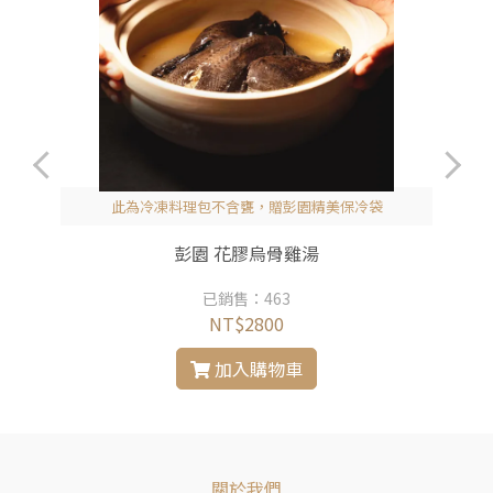
此為冷凍料理包不含甕，贈彭園精美保冷袋
彭園 花膠烏骨雞湯
已銷售：463
NT$2800
加入購物車
關於我們