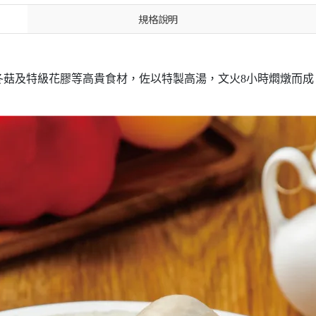
規格說明
冬菇及特級花膠等高貴食材，佐以特製高湯，文火8小時燜燉而成