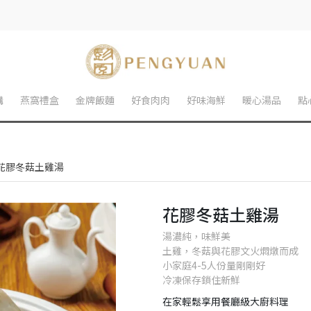
購
燕窩禮盒
金牌飯麵
好食肉肉
好味海鮮
暖心湯品
點
花膠冬菇土雞湯
花膠冬菇土雞湯
湯濃純，味鮮美
土雞，冬菇與花膠文火燜燉而成
小家庭4-5人份量剛剛好
冷凍保存鎖住新鮮
在家輕鬆享用餐廳級大廚料理