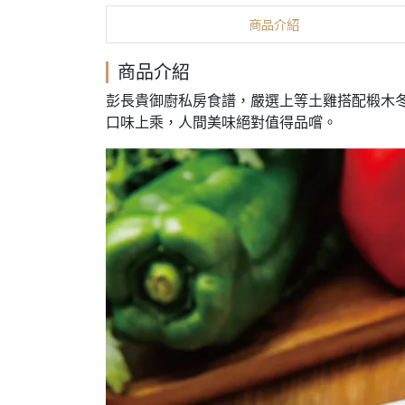
商品介紹
商品介紹
彭長貴御廚私房食譜，嚴選上等土雞搭配椴木
口味上乘，人間美味絕對值得品嚐。