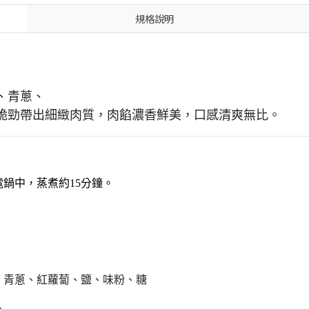
規格說明
、青蔥、
脆勁帶出細緻肉質，肉餡濃香鮮美，口感清爽無比。
鍋中，蒸煮約15分鐘。
、青蔥、紅蘿蔔、鹽、味粉、糖