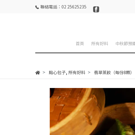
聯絡電話：02 25625235
首頁
所有好料
中秋節預
,
點心包子
所有好料
翡翠蒸餃（每份8顆）