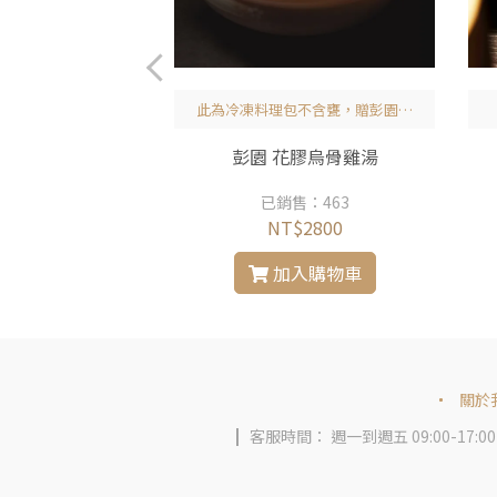
工製作港式經典
此為冷凍料理包不含甕，贈彭園精
美保冷袋
（每份10顆）
彭園 花膠烏骨雞湯
售：265
已銷售：463
$280
NT$2800
入購物車
加入購物車
關於
客服時間： 週一到週五 09:00-17:00