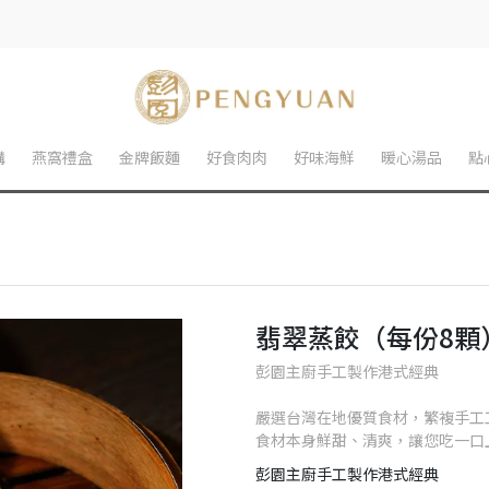
購
燕窩禮盒
金牌飯麵
好食肉肉
好味海鮮
暖心湯品
點
翡翠蒸餃（每份8顆
彭園主廚手工製作港式經典
嚴選台灣在地優質食材，繁複手工
食材本身鮮甜、清爽，讓您吃一口
彭園主廚手工製作港式經典