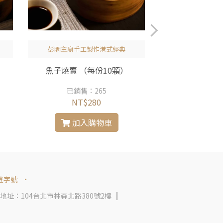
彭園主廚手工製作港式經典
此為冷凍料理包不
美保
魚子燒賣 （每份10顆）
彭園 花膠
已銷售：265
已銷售：
NT$280
NT$2
加入購物車
加入
登字號
地址：104台北市林森北路380號2樓