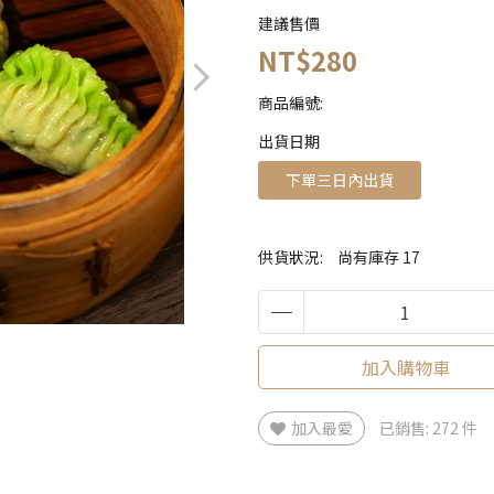
建議售價
NT$280
商品編號:
出貨日期
下單三日內出貨
供貨狀況:
尚有庫存 17
加入購物車
加入最愛
已銷售: 272 件