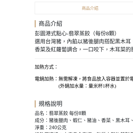
商品介紹
商品介紹
彭園港式點心-翡翠蒸餃（每份8顆）
選用台灣豬，內餡以豬後腿肉搭配黑木耳
香菜及紅蘿蔔調合，一口咬下，木耳菜的
加熱方式：
電鍋加熱：無需解凍，將食品放入容器並置於電
(外鍋加水量：量米杯1杯水)
規格說明
品名：翡翠蒸餃 每份8顆
成分：豬後腿肉、蝦仁、豬油、香菜、黑木耳
淨重：240公克