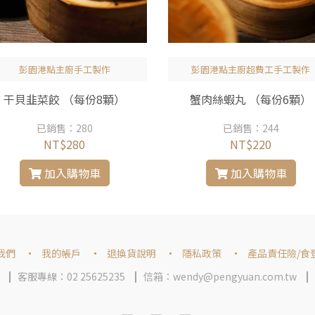
彭園港點主廚手工製作
彭園港點主廚超費工手工製作
干貝韭菜餃 （每份8顆）
蟹肉絲蝦丸 （每份6顆）
已銷售：280
已銷售：244
NT$280
NT$220
加入購物車
加入購物車
我們
我的帳戶
退換貨說明
隱私政策
產品責任險/食
客服專線：02 25625235
信箱：wendy@pengyuan.com.tw