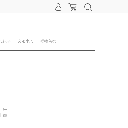
心包子
客服中心
送禮首選
）
工序
上癮